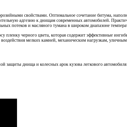
ррозийными свойствами. Оптимальное сочетание битума, наполн
ительную адгезию к днищам современных автомобилей. Практич
льных потеков и масляного тумана в широком диапазоне темпера
су пленку черного цвета, которая содержит эффективные инги
те воздействия мелких камней, механическим нагрузкам, уличны
ой защиты днища и колесных арок кузова легкового автомобиля 