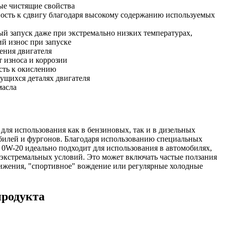
ые чистящие свойства
вость к сдвигу благодаря высокому содержанию используемых
й запуск даже при экстремально низких температурах,
й износ при запуске
рения двигателя
т износа и коррозии
сть к окислению
ущихся деталях двигателя
масла
для использования как в бензиновых, так и в дизельных
билей и фургонов. Благодаря использованию специальных
 0W-20 идеально подходит для использования в автомобилях,
экстремальных условий. Это может включать частые ползания
ижения, "спортивное" вождение или регулярные холодные
продукта