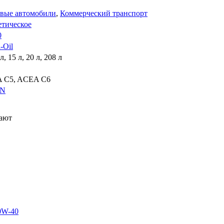
вые автомобили
,
Коммерческий транспорт
тическое
0
-Oil
 л, 15 л, 20 л, 208 л
 C5, ACEA C6
SN
пают