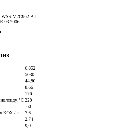
/ WSS-M2C962-A1
LR.03.5006
0
лиз
0,852
5030
44,80
8,66
176
ивленду, °C
228
-60
мгКОХ / г
7,6
2,74
9,0