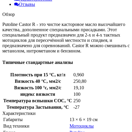
Отзывы
Обзор
Putoline Castor R - это чистое касторовое масло высочайшего
качества, дополненное специальными присадками. Этот
специальный продукт предназначен для 2-х и 4-х тактных
мотоциклов для пересечённой местности и спидвея, и
предназначено для соревнований. Castor R можно смешивать с
метанолом, нитрометаном и бензином.
Типичные стандартные анализы
Плотность при 15 °С, кг/л
0,960
Вязкость 40 °С, мм2/с
250,80
Вязкость 100 °с, мм2/с
19,10
индекс вязкости
100
Температура вспышки COC, °C
250
Температура Застывания, °C
-27
Характеристики
Габариты
13 × 6 × 19 см
Вид техники
Мотоциклы