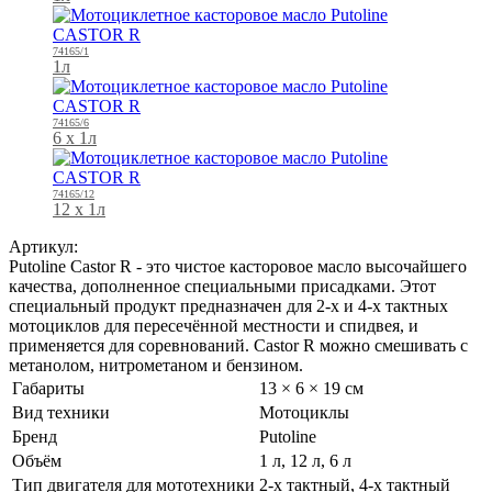
74165/1
1л
74165/6
6 х 1л
74165/12
12 х 1л
Артикул:
Putoline Castor R - это чистое касторовое масло высочайшего
качества, дополненное специальными присадками. Этот
специальный продукт предназначен для 2-х и 4-х тактных
мотоциклов для пересечённой местности и спидвея, и
применяется для соревнований. Castor R можно смешивать с
метанолом, нитрометаном и бензином.
Габариты
13 × 6 × 19 см
Вид техники
Мотоциклы
Бренд
Putoline
Объём
1 л, 12 л, 6 л
Тип двигателя для мототехники
2-х тактный, 4-х тактный