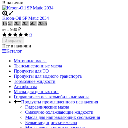
В наличии
Kroon-Oil SP Matic 2034
1л
5л
20л
20л
60л
208л
1 930
₽
от
0
В корзину
Нет в наличии
Каталог
Моторные масла
Трансмиссионные масла
Продукты для ТО
Продукты для водного транспорта
Тормозные жидкости
Антифризы
Масла для цепных пил
Гидравлические автомобильные масла
Продукты промышленного назначения
Гидравлические масла
Cмазочно-охлаждающие жидкости
Масла для направляющих скольжения
Белые медицинские масла
Масла для вакуумных насосов