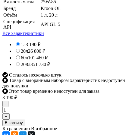
Вязкость масла
75W-85
Бренд
Kroon-Oil
Объём
1 л, 20 л
Спецификация
API GL-5
API
Все характеристики
1л
3 190
₽
20л
26 800
₽
60л
101 460
₽
208л
351 730
₽
Осталось несколько штук
Товар с выбранным набором характеристик недоступен
для покупки
Этот товар временно недоступен для заказа
3 190
₽
-
+
В корзину
К сравнению
В избранное