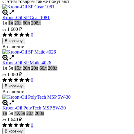
С этим товаром также покупают
Kroon-Oil SP Gear 1081
1л
1л
20л
60л
208л
1 600
₽
от
0
В корзину
В наличии
Kroon-Oil SP Matic 4026
1л
5л
15л
20л
20л
60л
208л
1 380
₽
от
0
В корзину
В наличии
Kroon-Oil PolyTech MSP 5W-30
1л
5л
4Х5л
20л
208л
1 640
₽
от
0
В корзину